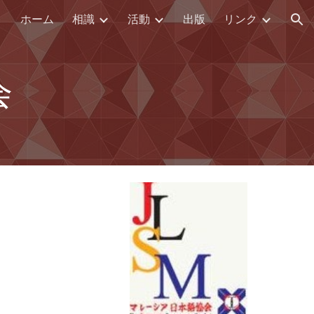
ホーム
相識
活動
出版
リンク
ion
会